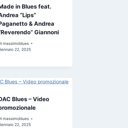
Made in Blues feat.
Andrea “Lips”
Paganetto & Andrea
“Reverendo” Giannoni
Di
massimoblues
Gennaio 22, 2025
DAC Blues – Video
promozionale
Di
massimoblues
Gennaio 22, 2025