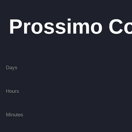
Prossimo C
Days
Hours
Minutes