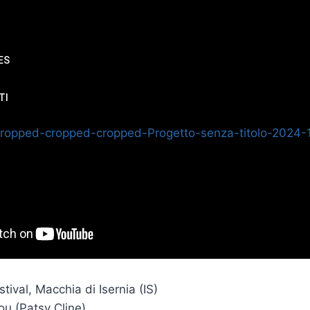
ver Blues
 Claims
ES
TI
tival, Macchia di Isernia (IS)
ou (Patsy Cline)