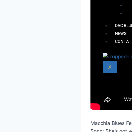
Sil
The
DAC BLU
NEWS
CONTAT
X
Macchia Blues Fes
Song: She’s got y