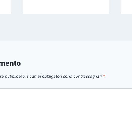
mmento
arà pubblicato.
I campi obbligatori sono contrassegnati
*