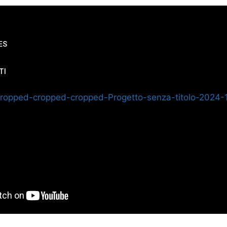
ver Blues
 Claims
ES
TI