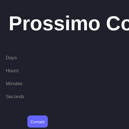
Prossimo C
Days
Hours
Minutes
Seconds
Contatti