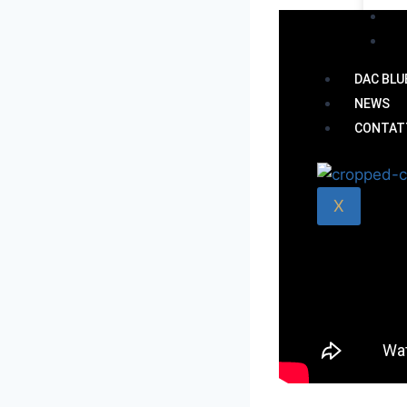
Sil
The
DAC BLU
NEWS
CONTAT
X