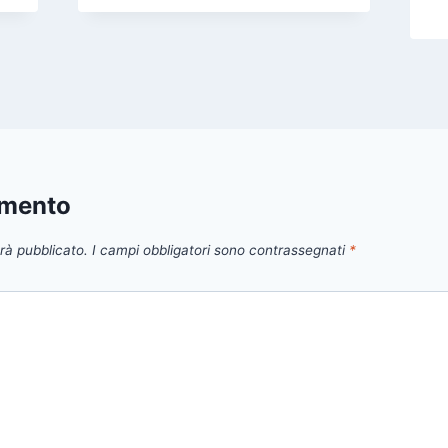
mmento
arà pubblicato.
I campi obbligatori sono contrassegnati
*